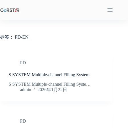
跳
至
内
容
标签：
PD-EN
PD
S SYSTEM Multiple-channel Filling System
S SYSTEM Multiple-channel Filling Syste…
admin
2026年1月22日
PD