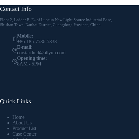
Contact Info
Floor 2, Ladder B, F4 of Luocun New Light Source Industrial Base,
Shishan Town, Nanhai District, Guangdong Province, China
Mobile:
+86-185-7586-5838
E-mail:
corstarfluid@aliyun.com
Opening time:
8AM - 5PM
Quick Links
Home
About Us
Product List
Case Center